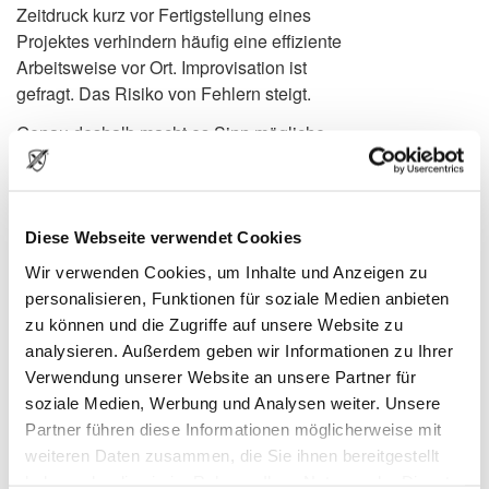
Zeitdruck kurz vor Fertigstellung eines
Projektes verhindern häufig eine effiziente
Arbeitsweise vor Ort. Improvisation ist
gefragt. Das Risiko von Fehlern steigt.
Genau deshalb macht es Sinn mögliche
Fehlerquellen von Anfang an
auszuschließen.
Damit Sie und Ihre Monteure sich auf das
Diese Webseite verwendet Cookies
Wesentliche konzentrieren können, bieten
Wir verwenden Cookies, um Inhalte und Anzeigen zu
wir Ihnen die Möglichkeit sämtliche
personalisieren, Funktionen für soziale Medien anbieten
CERAMAX Produkte mit allen
zu können und die Zugriffe auf unsere Website zu
notwendigen Bearbeitungen - fertig
analysieren. Außerdem geben wir Informationen zu Ihrer
konfektioniert - zu bestellen.
Verwendung unserer Website an unsere Partner für
Das nimmt die Hektik von der Baustelle
soziale Medien, Werbung und Analysen weiter. Unsere
und führt zu besseren Arbeitsergebnissen.
Partner führen diese Informationen möglicherweise mit
Ihre Kunden werden sich freuen!
weiteren Daten zusammen, die Sie ihnen bereitgestellt
haben oder die sie im Rahmen Ihrer Nutzung der Dienste