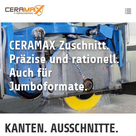
Skip
to
main
To
content
nav
CERAMAX Zuschnitt.
Präzise und rationell.
Auch für
Jumboformate.
KANTEN. AUSSCHNITTE.