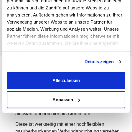
personalisieren, Funktionen für soziale Medien anbieten
CERAFIX IQ 4 mm max. 100 x 300 cm
zu können und die Zugriffe auf unsere Website zu
CERAFIX IQ 6 mm max. 100 x 300 cm
analysieren. Außerdem geben wir Informationen zu Ihrer
Verwendung unserer Website an unsere Partner für
Lagerabmessungen
soziale Medien, Werbung und Analysen weiter. Unsere
100 x 200 | 100 x 150 | 100 x 100 | 100 x 50 cm |
Partner führen diese Informationen möglicherweise mit
Weitere Abmessungen auf Anfrage.
weiteren Daten zusammen, die Sie ihnen bereitgestellt
haben oder die sie im Rahmen Ihrer Nutzung der Dienste
gesammelt haben.
Details zeigen
Sicherheit im System.
Alle zulassen
CERAMAX IQ ist ein großformatiges und
selbstklebendes Kompositmaterial aus
Hybridceramic. Es besteht aus einer ultrakompakten,
Anpassen
kratzfesten und fleckresistenten Keramikplatte. Härter
als Stahl und leichter als Aluminium.
Diese ist werkseitig mit einer hochflexiblen,
rissüberbrückenden Verbundabdichtung versehen.